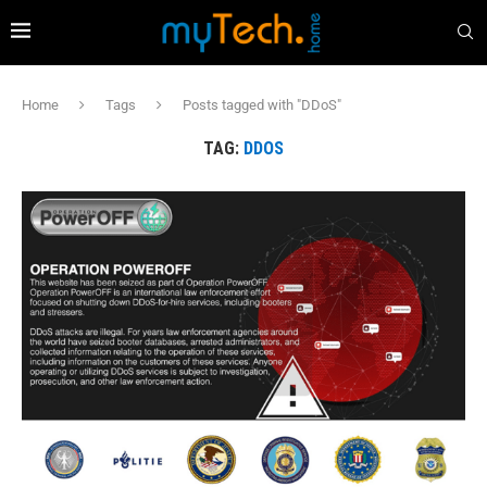
Home
Tags
Posts tagged with "DDoS"
TAG:
DDOS