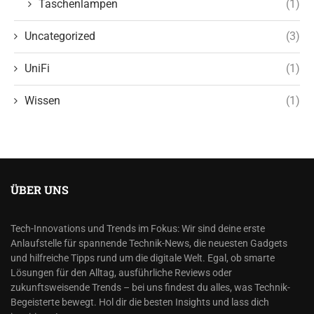
Taschenlampen
(1)
Uncategorized
(3)
UniFi
(1)
Wissen
(1)
ÜBER UNS
Tech-Innovations und Trends im Fokus: Wir sind deine erste
Anlaufstelle für spannende Technik-News, die neuesten Gadgets
und hilfreiche Tipps rund um die digitale Welt. Egal, ob smarte
Lösungen für den Alltag, ausführliche Reviews oder
zukunftsweisende Trends – bei uns findest du alles, was Technik-
Begeisterte bewegt. Hol dir die besten Insights und lass dich