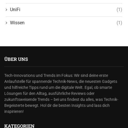
UniFi
(1)
Wissen
(1)
ÜBER UNS
Tech-Innovations und Trends im Fokus: Wir sind deine erste
Anlaufstelle für spannende Technik-News, die neuesten Gadgets
und hilfreiche Tipps rund um die digitale Welt. Egal, ob smarte
Lösungen für den Alltag, ausführliche Reviews oder
zukunftsweisende Trends – bei uns findest du alles, was Technik-
Begeisterte bewegt. Hol dir die besten Insights und lass dich
inspirieren!
KATEGORIEN