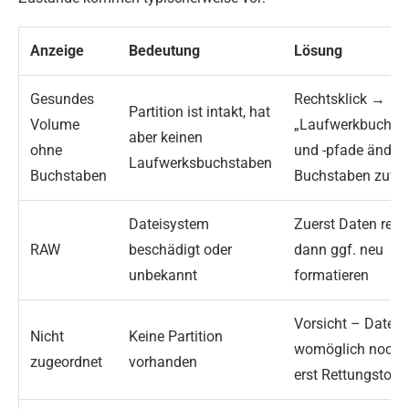
Anzeige
Bedeutung
Lösung
Gesundes
Rechtsklick →
Partition ist intakt, hat
Volume
„Laufwerkbuchst
aber keinen
ohne
und -pfade änder
Laufwerksbuchstaben
Buchstaben
Buchstaben zuwe
Dateisystem
Zuerst Daten rette
RAW
beschädigt oder
dann ggf. neu
unbekannt
formatieren
Vorsicht – Daten
Nicht
Keine Partition
womöglich noch 
zugeordnet
vorhanden
erst Rettungstool