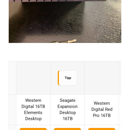
Tipp
Western
Seagate
Western
Digital 16TB
Expansion
Digital Red
E
Elements
Desktop
Pro 16TB
Desktop
16TB