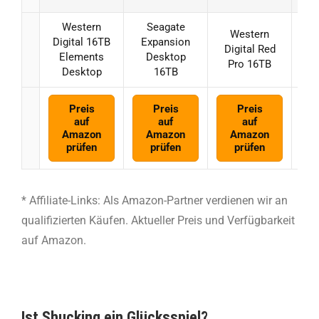
Western
Seagate
Western
Digital 16TB
Expansion
Digital Red
E
Elements
Desktop
Pro 16TB
Desktop
16TB
Preis
Preis
Preis
auf
auf
auf
Amazon
Amazon
Amazon
prüfen
prüfen
prüfen
* Affiliate-Links: Als Amazon-Partner verdienen wir an
qualifizierten Käufen. Aktueller Preis und Verfügbarkeit
auf Amazon.
Ist Shucking ein Glücksspiel?