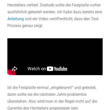
Herstellers verliert. Deshalb sollte die Festplatte vorher
ausführlich getestet werden. Ich habe dazu bereits eine
Anleitung
und ein Video veröffentlicht, dass den Test-
Prozess genau zeigt.
Ist die Festplatte einmal „eingebrannt“ und getestet,
dann sollte sie die nächsten Jahre problemlos
überstehen. Also wird man in der Regel nicht auf die
Garantie des Herstellers angewiesen sein.