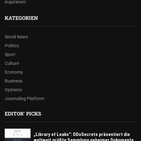
inspirieren!
KATEGORIEN
World News
Politics
Sport
Culture
Economy
Business
Opinions
Journaling Platform
EDITOR' PICKS
„Library of Leaks“: DDoSecrets präsentiert die
weltweit größte Sammlung geheimer Dokumente