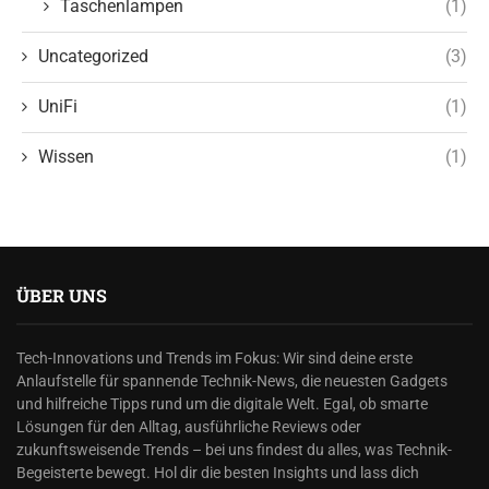
Taschenlampen
(1)
Uncategorized
(3)
UniFi
(1)
Wissen
(1)
ÜBER UNS
Tech-Innovations und Trends im Fokus: Wir sind deine erste
Anlaufstelle für spannende Technik-News, die neuesten Gadgets
und hilfreiche Tipps rund um die digitale Welt. Egal, ob smarte
Lösungen für den Alltag, ausführliche Reviews oder
zukunftsweisende Trends – bei uns findest du alles, was Technik-
Begeisterte bewegt. Hol dir die besten Insights und lass dich