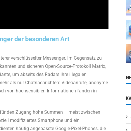
ger der besonderen Art
terer verschlüsselter Messenger. Im Gegensatz zu
ekannten und sicheren Open-Source-Protokoll Matrix,
riante, um abseits des Radars ihre illegalen
N
mehr als nur Chatnachrichten: Videoanrufe, anonyme
sch von hochsensiblen Informationen fanden in
K
e für den Zugang hohe Summen – meist zwischen
eziell modifiziertes Smartphone und ein
ienten häufig angepasste Google-Pixel-Phones, die