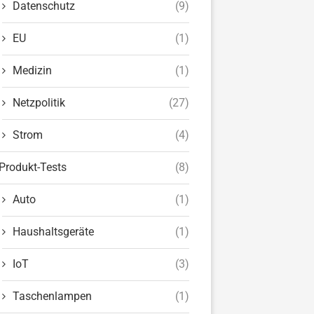
Datenschutz
(9)
EU
(1)
Medizin
(1)
Netzpolitik
(27)
Strom
(4)
Produkt-Tests
(8)
Auto
(1)
Haushaltsgeräte
(1)
IoT
(3)
Taschenlampen
(1)