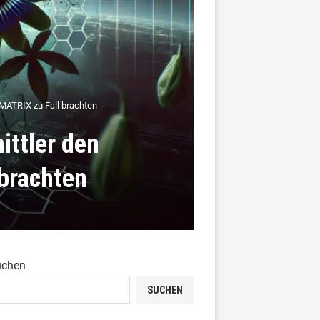
 MATRIX zu Fall brachten
ittler den
brachten
uchen
SUCHEN