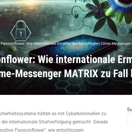
 Passionflower: Wie internationale Ermittler den berüchtigten Crime-Messenger
nflower: Wie internationale Erm
ime-Messenger MATRIX zu Fall 
S
icherheitssysteme hätten es mit Cyberkriminellen zu
 die internationale Strafverfolgung gemacht. Gerade
Operation Passionflower“, wie entschlossen