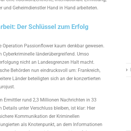
ker und Geheimdienstler Hand in Hand arbeiteten.
beit: Der Schlüssel zum Erfolg
re Operation Passionflower kaum denkbar gewesen.
ren Cyberkriminelle länderübergreifend. Umso
fverfolgung nicht an Landesgrenzen Halt macht.
ische Behörden nun eindrucksvoll um: Frankreich,
tere Länder beteiligten sich an der konzertierten
urojust.
Ermittler rund 2,3 Millionen Nachrichten in 33
etails unter Verschluss bleiben, ist klar: Hier
 sichere Kommunikation der Kriminellen
fungierten als Knotenpunkt, an dem Informationen