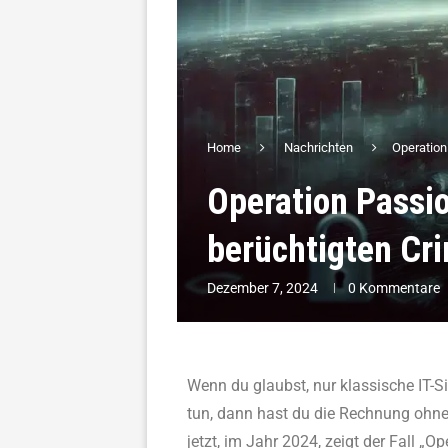
Home
Nachrichten
Operation
Operation Passio
berüchtigten Cr
Dezember 7, 2024
0 Kommentare
Wenn du glaubst, nur klassische IT-S
tun, dann hast du die Rechnung ohne
jetzt, im Jahr 2024, zeigt der Fall „