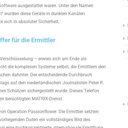
n Software ausgestattet waren. Unter den Namen
m“ wurden diese Geräte in dunklen Kanälen
 sich in absoluter Sicherheit.
fer für die Ermittler
 Verschlüsselung – erwies sich am Ende als
icht die komplexen Systeme selbst, die Ermittlern den
schen dahinter. Der entscheidende Durchbruch
lags auf den niederländischen Journalisten Peter R.
nes Schützen sichergestellt wurde. Dieses Telefon
en berüchtigten MATRIX-Dienst.
von Operation Passionflower. Die Ermittler setzten
orliegenden Daten ein vollständiges Bild des
r eine hochkonzentrierte, internationale Ermittlung,