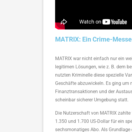
MATRIX: Ein Crime-Messen
MATRIX war nicht einfach nur ein wei
legitimen Lösungen, wie z. B. dem b
nutzten Kriminelle diese spezielle Va
Geschäfte abzuwickeln. Es ging um 
Finanztransaktionen und der Austau
scheinbar sicherer Umgebung statt.
Die Nutzerschaft von MATRIX zahlt
1.350 und 1.700 US-Dollar für ein sp
sechsmonatiges Abo. Als Grundlage d