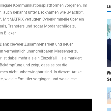
 illegale Kommunikationsplattformen vorgehen. Im
LE
, auch bekannt unter Decknamen wie „Mactrix“,
“. Mit MATRIX verfügten Cyberkriminelle über ein
eals, Transfers und sogar Mordanschläge zu
en Blicken.
 Dank cleverer Zusammenarbeit und neuen
sen vermeintlich unangreifbaren Messenger zu
ist dabei mehr als ein Einzelfall – sie markiert
Bekämpfung und zeigt, dass selbst die
en nicht unbezwingbar sind. In diesem Artikel
Wa
Se
e, wie die Ermittler vorgingen und was diese