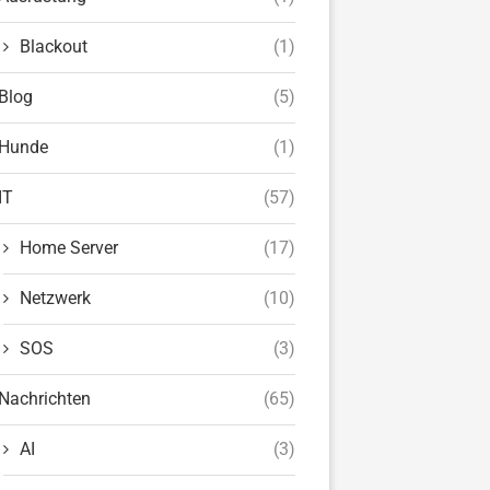
Blackout
(1)
Blog
(5)
Hunde
(1)
IT
(57)
Home Server
(17)
Netzwerk
(10)
SOS
(3)
Nachrichten
(65)
AI
(3)