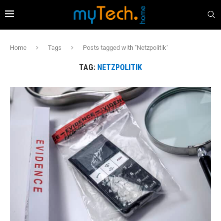
Home
Tags
Posts tagged with "Netzpolitik"
TAG:
NETZPOLITIK